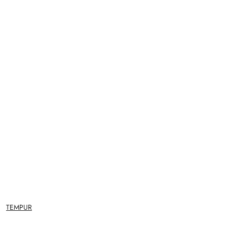
NAZWA
TEMPUR
PRODUCENTA: