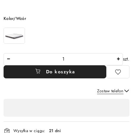
Wariant
Kolor/Wzór
Ilość
szt.
Do koszyka
Zostaw telefon
Dostępność
,
Wyślij
płatność
i
Wysyłka w ciągu:
21 dni