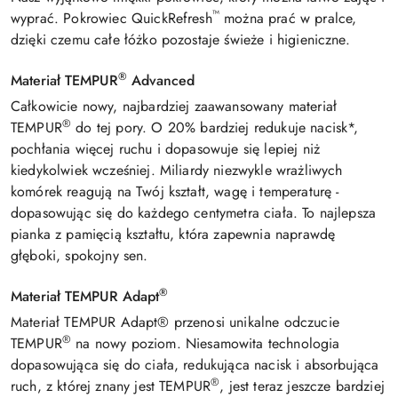
™
wyprać. Pokrowiec QuickRefresh
można prać w pralce,
dzięki czemu całe łóżko pozostaje świeże i higieniczne.
®
Materiał TEMPUR
Advanced
Całkowicie nowy, najbardziej zaawansowany materiał
®
TEMPUR
do tej pory. O 20% bardziej redukuje nacisk*,
pochłania więcej ruchu i dopasowuje się lepiej niż
kiedykolwiek wcześniej. Miliardy niezwykle wrażliwych
komórek reagują na Twój kształt, wagę i temperaturę -
dopasowując się do każdego centymetra ciała. To najlepsza
pianka z pamięcią kształtu, która zapewnia naprawdę
głęboki, spokojny sen.
®
Materiał TEMPUR Adapt
Materiał TEMPUR Adapt® przenosi unikalne odczucie
®
TEMPUR
na nowy poziom. Niesamowita technologia
dopasowująca się do ciała, redukująca nacisk i absorbująca
®
ruch, z której znany jest TEMPUR
, jest teraz jeszcze bardziej