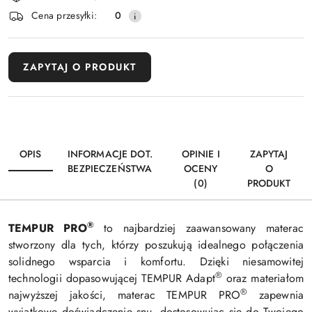
dostawa
Cena przesyłki:
0
ZAPYTAJ O PRODUKT
OPIS
INFORMACJE DOT.
OPINIE I
ZAPYTAJ
BEZPIECZEŃSTWA
OCENY
O
(0)
PRODUKT
®
TEMPUR PRO
to najbardziej zaawansowany materac
stworzony dla tych, którzy poszukują idealnego połączenia
solidnego wsparcia i komfortu. Dzięki niesamowitej
®
technologii dopasowującej TEMPUR Adapt
oraz materiałom
®
najwyższej jakości, materac TEMPUR PRO
zapewnia
wyjątkowe doświadczenie snu, dostosowując się do Twojego