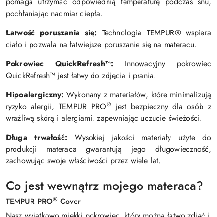
pomaga utrzymać odpowiednią temperaturę podczas snu,
pochłaniając nadmiar ciepła.
Łatwość poruszania się:
Technologia TEMPUR® wspiera
ciało i pozwala na łatwiejsze poruszanie się na materacu.
Pokrowiec QuickRefresh™:
Innowacyjny pokrowiec
QuickRefresh™ jest łatwy do zdjęcia i prania.
Hipoalergiczny:
Wykonany z materiałów, które minimalizują
®
ryzyko alergii, TEMPUR PRO
jest bezpieczny dla osób z
wrażliwą skórą i alergiami, zapewniając uczucie świeżości.
Długa trwałość:
Wysokiej jakości materiały użyte do
produkcji materaca gwarantują jego długowieczność,
zachowując swoje właściwości przez wiele lat.
Co jest wewnątrz
mojego materaca?
®
TEMPUR PRO
Cover
Nasz wyjątkowo miękki pokrowiec, który można łatwo zdjąć i