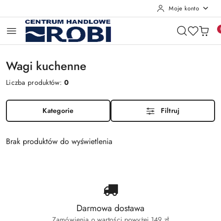
Moje konto
Przejdź do treści głównej
Przejdź do wyszukiwarki
Przejdź do moje konto
Przejdź do menu głównego
Przejdź do stopki
Wagi kuchenne
Liczba produktów:
0
Kategorie
Filtruj
Brak produktów do wyświetlenia
Darmowa dostawa
Zamówienia o wartości powyżej 149 zł