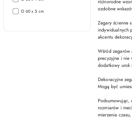
różnorodne wzory 
ozdobne wskazów
Wymiar:
O 60 x 5 cm
Zegary ścienne 
indywidualnych p
akcentu dekorac
Wśród zegarów ś
precyzyjne i ni
dodatkowy urok i
Dekoracyjne zega
Mogą być umieszc
Podsumowując, d
rozmiarów i mec
mierzenia czasu,