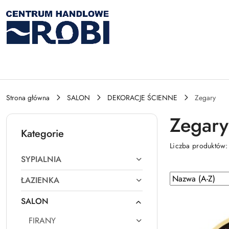
Przejdź do treści głównej
Przejdź do wyszukiwarki
Przejdź do moje konto
Przejdź do menu głównego
Przejdź do stopki
Strona główna
SALON
DEKORACJE ŚCIENNE
Zegary
Zegary
Kategorie
Liczba produktów
SYPIALNIA
Zastosowano
Sortuj
ŁAZIENKA
według
sortowanie:
SALON
Nazwa
(A-
FIRANY
Z).