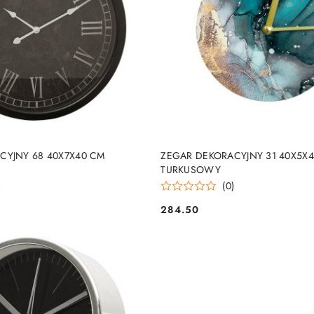
PRODUKT NIEDOSTĘP
DO KOSZYKA
CYJNY 68 40X7X40 CM
ZEGAR DEKORACYJNY 31 40X5X
TURKUSOWY
)
(0)
284.50
Cena: