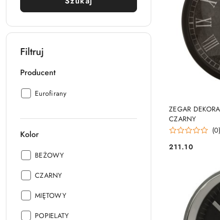
Szukaj
Filtruj
Producent
Producent:
Eurofirany
ZEGAR DEKORA
CZARNY
(0
Kolor
211.10
Cena:
Kolor:
BEŻOWY
Kolor:
CZARNY
Kolor:
MIĘTOWY
Kolor:
POPIELATY