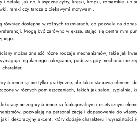
i detale, jak np. klasyczne cyfry, kreski, kropki, romańskie lub a
ki, ramki czy tarcze z ciekawymi motywami.
są również dostępne w różnych rozmiarach, co pozwala na dopaso
referencji. Mogą być zarówno większe, stając się centralnym pun
yjnego.
ciany można znaleźć różne rodzaje mechanizmów, takie jak kwa
e wymagają regularnego nakręcania, podczas gdy mechaniczne ze
 charakter.
ry ścienne są nie tylko praktyczne, ale także stanowią element dek
zone w różnych pomieszczeniach, takich jak salon, sypialnia, k
ekoracyjne zegary ścienne są funkcjonalnym i estetycznym elem
hanizmów, pozwalają na personalizację i dopasowanie do własny
 jak i dekoracyjny akcent, który dodaje charakteru i wyrazistości