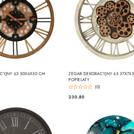
DO KOSZYKA
DO KOSZYKA
CYJNY 63 50X6X50 CM
ZEGAR DEKORACYJNY 65 37X7X
POPIELATY
)
(0)
230.80
Cena: