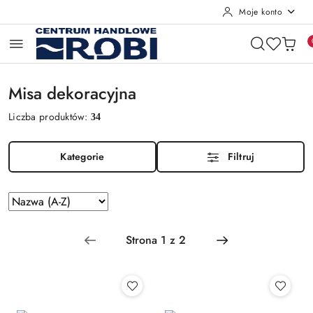
Moje konto
Przejdź do treści głównej
Przejdź do wyszukiwarki
Przejdź do moje konto
Przejdź do menu głównego
Przejdź do stopki
Misa dekoracyjna
Liczba produktów:
34
Kategorie
Filtruj
Zastosowano
Sortuj
według
sortowanie:
Nazwa
(A-
Z).