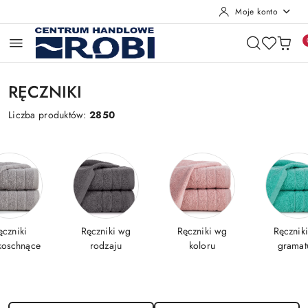
Moje konto
Przejdź do treści głównej
Przejdź do wyszukiwarki
Przejdź do moje konto
Przejdź do menu głównego
Przejdź do stopki
RĘCZNIKI
Liczba produktów:
2850
ęczniki
Ręczniki wg
Ręczniki wg
Ręcznik
koschnące
rodzaju
koloru
gramat