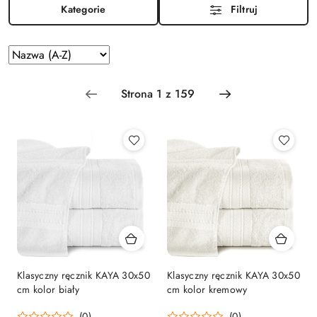
Kategorie
Filtruj
Zastosowano
Sortuj
według
sortowanie:
Nazwa
(A-
Z).
Klasyczny ręcznik KAYA 30x50
Klasyczny ręcznik KAYA 30x50
cm kolor biały
cm kolor kremowy
(0)
(0)