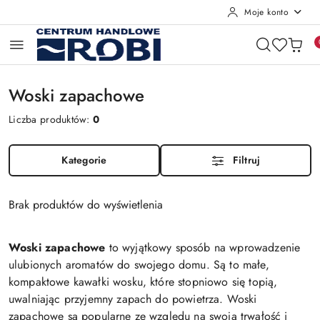
Moje konto
Przejdź do treści głównej
Przejdź do wyszukiwarki
Przejdź do moje konto
Przejdź do menu głównego
Przejdź do stopki
Woski zapachowe
Liczba produktów:
0
Kategorie
Filtruj
Brak produktów do wyświetlenia
Woski zapachowe
to wyjątkowy sposób na wprowadzenie
ulubionych aromatów do swojego domu. Są to małe,
kompaktowe kawałki wosku, które stopniowo się topią,
uwalniając przyjemny zapach do powietrza. Woski
zapachowe są popularne ze względu na swoją trwałość i