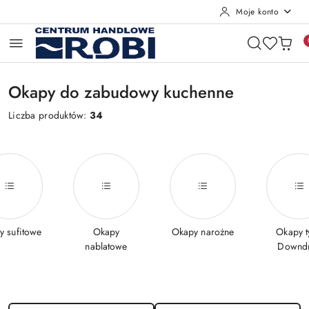
Moje konto
Przejdź do treści głównej
Przejdź do wyszukiwarki
Przejdź do moje konto
Przejdź do menu głównego
Przejdź do stopki
Okapy do zabudowy kuchenne
Liczba produktów:
34
y sufitowe
Okapy
Okapy narożne
Okapy t
nablatowe
Downdr