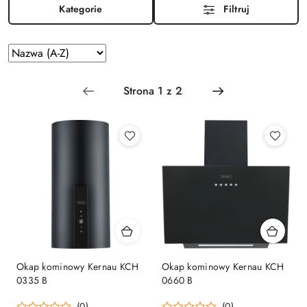
Kategorie
Filtruj
Zastosowano
Sortuj
według
sortowanie:
Nazwa
(A-
Z).
Okap kominowy Kernau KCH
Okap kominowy Kernau KCH
0335 B
0660 B
(0)
(0)