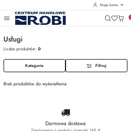
Moje konto
Przejdź do treści głównej
Przejdź do wyszukiwarki
Przejdź do moje konto
Przejdź do menu głównego
Przejdź do stopki
Usługi
Liczba produktów:
0
Kategorie
Filtruj
Brak produktów do wyświetlenia
Darmowa dostawa
Zamówienia o wartości powyżej 149 zł