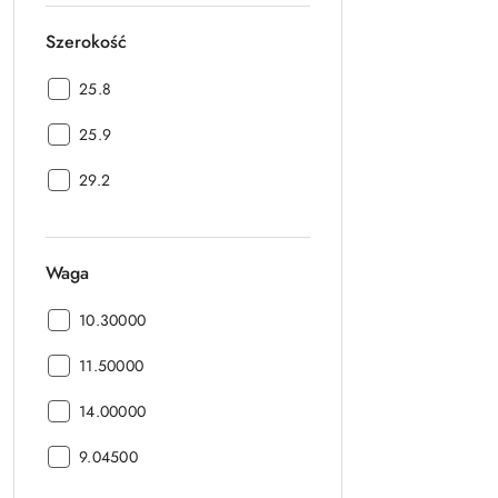
Szerokość
Szerokość:
25.8
Szerokość:
25.9
Szerokość:
29.2
Waga
Waga:
10.30000
Waga:
11.50000
Waga:
14.00000
Waga:
9.04500