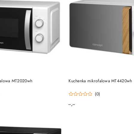
DUKT NIEDOSTĘPNY
PRODUKT NIEDOSTĘP
falowa MT2020wh
Kuchenka mikrofalowa MT4420wh
)
(0)
--,--
Cena: