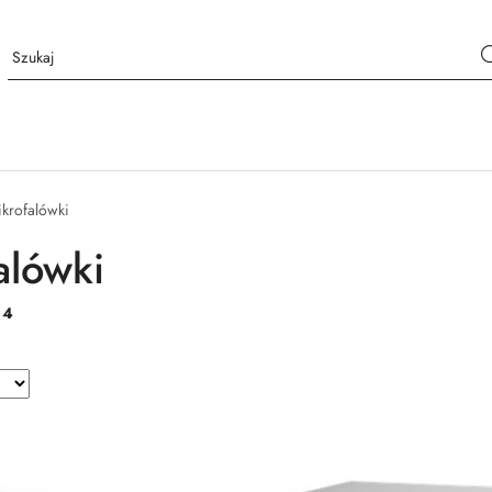
krofalówki
alówki
:
4