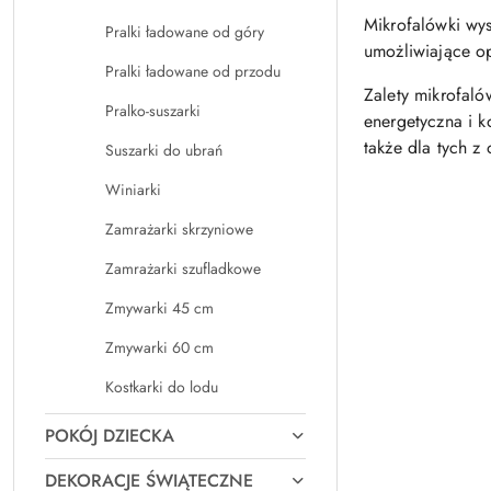
Mikrofalówki wy
Pralki ładowane od góry
umożliwiające o
Pralki ładowane od przodu
Zalety mikrofaló
Pralko-suszarki
energetyczna i 
także dla tych z
Suszarki do ubrań
Winiarki
Zamrażarki skrzyniowe
Zamrażarki szufladkowe
Zmywarki 45 cm
Zmywarki 60 cm
Kostkarki do lodu
POKÓJ DZIECKA
DEKORACJE ŚWIĄTECZNE