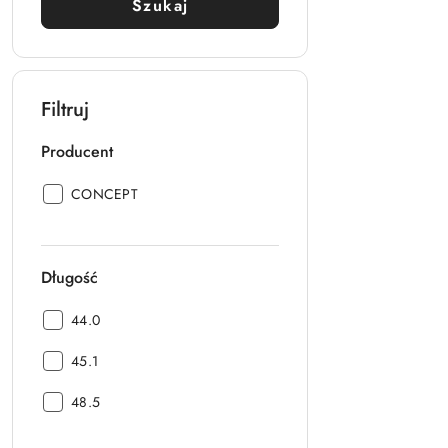
Szukaj
Filtruj
Producent
Producent:
CONCEPT
Długość
Długość:
44.0
Długość:
45.1
Długość:
48.5