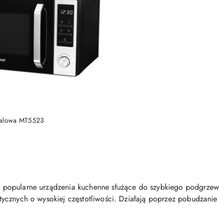
DUKT NIEDOSTĘPNY
falowa MT5523
)
 popularne urządzenia kuchenne służące do szybkiego podgrzew
tycznych o wysokiej częstotliwości. Działają poprzez pobudzani