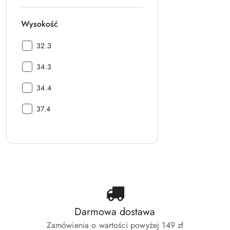
Wysokość
Wysokość:
32.3
Wysokość:
34.3
Wysokość:
34.4
Wysokość:
37.4
Darmowa dostawa
Zamówienia o wartości powyżej 149 zł