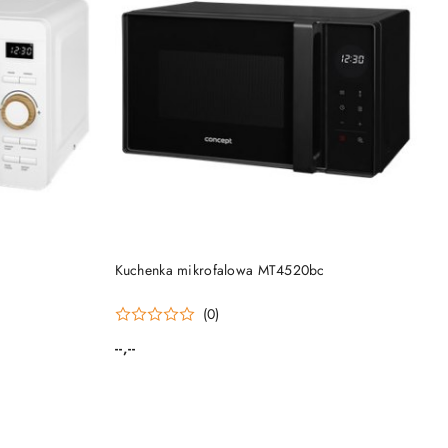
NY
PRODUKT NIEDOSTĘPNY
Kuchenka mikrofalowa MT4520bc
(0)
--,--
Cena: