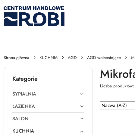
Przejdź do treści głównej
Przejdź do wyszukiwarki
Przejdź do moje konto
Przejdź do menu głównego
Przejdź do stopki
Strona główna
KUCHNIA
AGD
AGD wolnostojące
Mi
Mikrof
Kategorie
Liczba produktów
SYPIALNIA
Zastosowano
Sortuj
ŁAZIENKA
według
sortowanie:
SALON
Nazwa
(A-
KUCHNIA
Z).