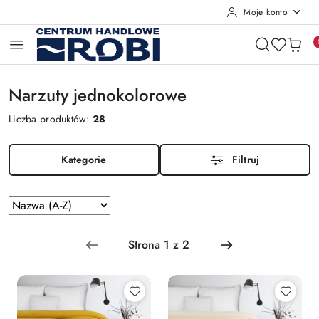
Moje konto
Przejdź do treści głównej
Przejdź do wyszukiwarki
Przejdź do moje konto
Przejdź do menu głównego
Przejdź do stopki
Narzuty jednokolorowe
Liczba produktów:
28
Kategorie
Filtruj
Zastosowano
Sortuj
według
sortowanie:
Nazwa
(A-
Z).