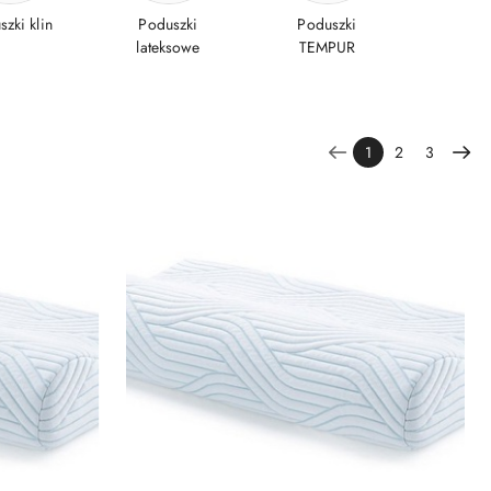
zki klin
Poduszki
Poduszki
lateksowe
TEMPUR
1
2
3