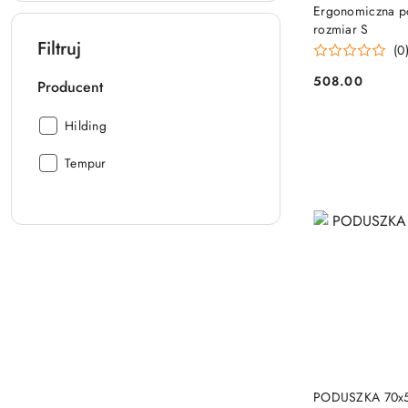
Ergonomiczna p
rozmiar S
Filtruj
(0
508.00
Producent
Cena:
Producent:
Hilding
Producent:
Tempur
PODUSZKA 70x