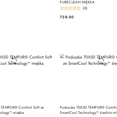
PURECLEAN MIĘKKA
)
(0)
728.00
Cena:
DO KOSZYKA
DO KOSZYKA
 TEMPUR® Comfort Soft ze
Poduszka 70X50 TEMPUR® Comfort
nology™ miękka
SmartCool Technology™ średnio-m