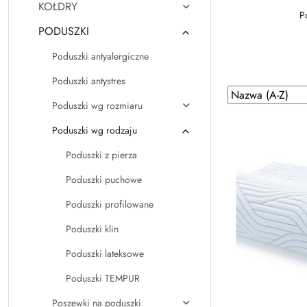
KOŁDRY
P
PODUSZKI
Poduszki antyalergiczne
Poduszki antystres
Zastosowano
Sortuj
Poduszki wg rozmiaru
według
sortowanie:
Nazwa
Poduszki wg rodzaju
(A-
Poduszki z pierza
Z).
Poduszki puchowe
Poduszki profilowane
Poduszki klin
Poduszki lateksowe
Poduszki TEMPUR
Poszewki na poduszki