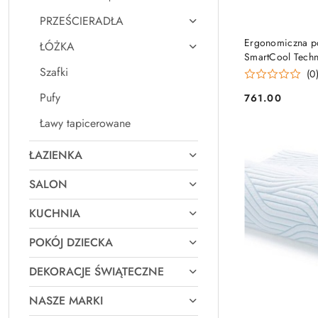
PRZEŚCIERADŁA
Ergonomiczna p
ŁÓŻKA
SmartCool Techn
Szafki
(0
Pufy
761.00
Cena:
Ławy tapicerowane
ŁAZIENKA
SALON
KUCHNIA
POKÓJ DZIECKA
DEKORACJE ŚWIĄTECZNE
NASZE MARKI