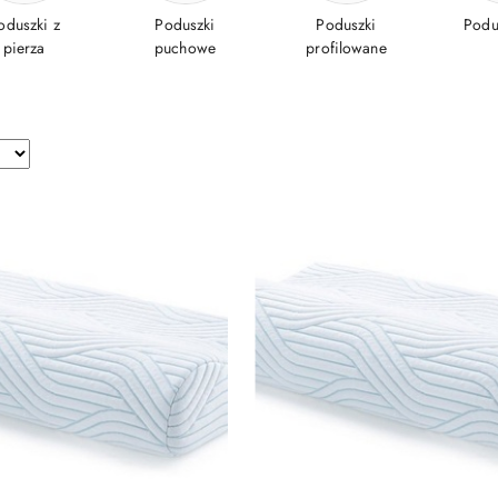
oduszki z
Poduszki
Poduszki
Podus
pierza
puchowe
profilowane