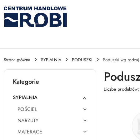
Przejdź do treści głównej
Przejdź do wyszukiwarki
Przejdź do moje konto
Przejdź do menu głównego
Przejdź do stopki
Strona główna
SYPIALNIA
PODUSZKI
Poduszki wg rodzaj
Podusz
Kategorie
Liczba produktów
SYPIALNIA
POŚCIEL
NARZUTY
MATERACE