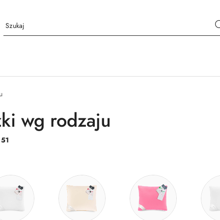
u
ki wg rodzaju
:
51