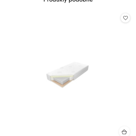
Pomiń karuzelę produktów
o
statusie: