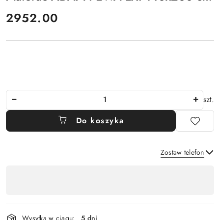
cena:
2952.00
Ilość
szt.
Do koszyka
Zostaw telefon
Dostępność
,
Wyślij
płatność
i
Wysyłka w ciągu:
5 dni