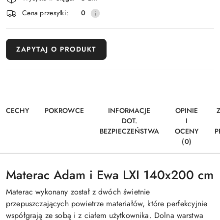
dostawa
Cena przesyłki:
0
ZAPYTAJ O PRODUKT
CECHY
POKROWCE
INFORMACJE
OPINIE
DOT.
I
BEZPIECZEŃSTWA
OCENY
P
(0)
Materac Adam i Ewa LXI 140x200 cm
Materac wykonany został z dwóch świetnie
przepuszczających powietrze materiałów, które perfekcyjnie
współgrają ze sobą i z ciałem użytkownika. Dolna warstwa