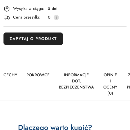
dostawa
Wysyłka w ciągu:
5 dni
Cena przesyłki:
0
ZAPYTAJ O PRODUKT
CECHY
POKROWCE
INFORMACJE
OPINIE
DOT.
I
BEZPIECZEŃSTWA
OCENY
P
(0)
Dlaczego warto kupić?