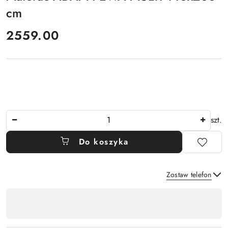
cm
cena:
2559.00
Ilość
szt.
Do koszyka
Zostaw telefon
Dostępność
,
płatność
Wyślij
i