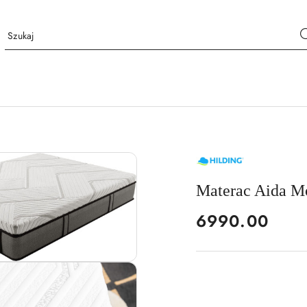
NAZWA
PRODUCENTA:
HILDING
Materac Aida M
cena:
6990.00