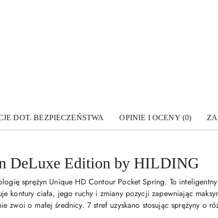
JE DOT. BEZPIECZEŃSTWA
OPINIE I OCENY (0)
ZA
rn DeLuxe Edition by HILDING
nologię sprężyn Unique HD Contour Pocket Spring. To inteligent
e kontury ciała, jego ruchy i zmiany pozycji zapewniając maks
 zwoi o małej średnicy. 7 stref uzyskano stosując sprężyny o ró