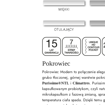
Pokrowiec
Pokrowiec Modern to połączenie elega
grubo tłoczonej, górnej warstwie pok
i
. Purissi
Purissimo®NTL
Climattres
kapsułkowanym probiotykom, czyli natu
mikrokapsułkom z fazową zmianą, spraw
temperatura ciała spada. Dzięki temu 