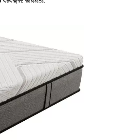
a wewnątrz materaca.