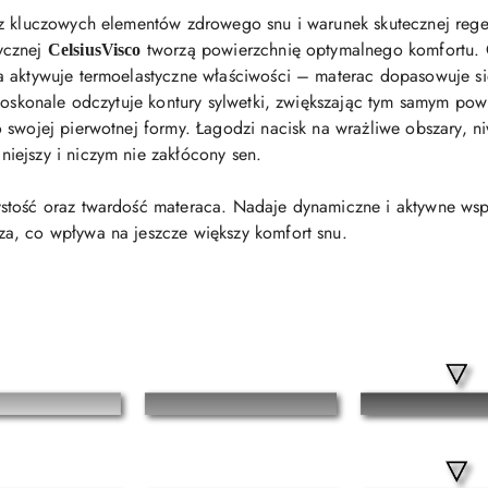
 z kluczowych elementów zdrowego snu i warunek skutecznej rege
tycznej
tworzą powierzchnię optymalnego komfortu.
CelsiusVisco
 aktywuje termoelastyczne właściwości – materac dopasowuje się
 Doskonale odczytuje kontury sylwetki, zwiększając tym samym po
 swojej pierwotnej formy. Łagodzi nacisk na wrażliwe obszary, ni
iejszy i niczym nie zakłócony sen.
stość oraz twardość materaca. Nadaje dynamiczne i aktywne wspa
a, co wpływa na jeszcze większy komfort snu.