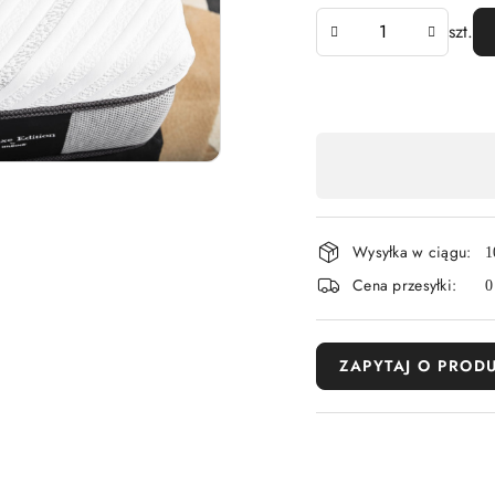
Ilość
szt.
Dostępność
,
płatność
Wysyłka w ciągu:
i
1
Cena przesyłki:
0
dostawa
ZAPYTAJ O PROD