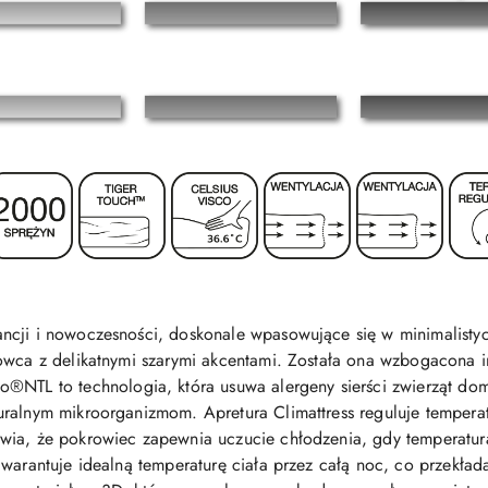
ncji i nowoczesności, doskonale wpasowujące się w minimalistyc
rowca z delikatnymi szarymi akcentami. Została ona wzbogacona 
mo®NTL to technologia, która usuwa alergeny sierści zwierząt do
ralnym mikroorganizmom. Apretura Climattress reguluje temperat
ia, że pokrowiec zapewnia uczucie chłodzenia, gdy temperatura 
gwarantuje idealną temperaturę ciała przez całą noc, co przekład