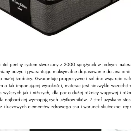
inteligentny system stworzony z 2000 sprężynek w jednym mater
 zmiany pozycji gwarantując maksymalne dopasowanie do anatomii
 małej średnicy. Gwarantuje progresywne i solidne wsparcie cał
yn o tak imponującej wysokości, materac jest niezwykle wszechst
ób wyższych jak i niższych, dla par o dużej różnicy wagowej i róż
la najbardziej wymagających użytkowników. 7 stref uzyskano stos
 z kluczowych elementów zdrowego snu i warunek skutecznej rege