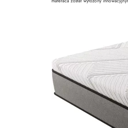
materaca został wyłożony innowacyjny