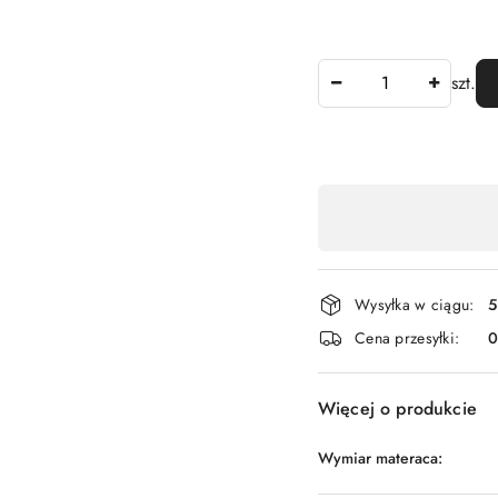
Ilość
szt.
Dostępność
,
płatność
i
Wysyłka w ciągu:
5
dostawa
Cena przesyłki:
Więcej o produkcie
Wymiar materaca: