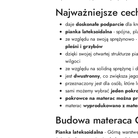
Najważniejsze cec
daje
doskonałe podparcie
dla kr
pianka lateksoidalna
- spójna, pl
ze względu na swoją sprężynowo -
pleśni i grzybów
dzięki swojej otwartej strukturze p
wilgoci
ze względu na solidną sprężynę i 
jest
dwustronny
, co zwiększa jego
przeznaczony jest dla osób, które
sami możemy wybrać
jeden pokro
pokrowce na materac można p
materac
wyprodukowano z mater
Budowa materaca 
Pianka lateksoidalna
- Górną warstwę