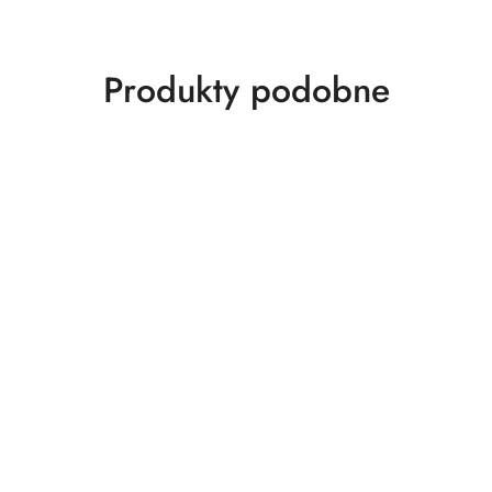
Produkty
Produkty podobne
o
statusie: