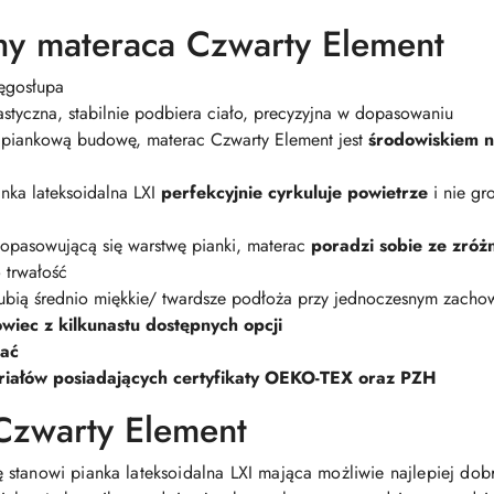
hy materaca Czwarty Element
ęgosłupa
astyczna, stabilnie podbiera ciało, precyzyjna w dopasowaniu
 piankową budowę, materac Czwarty Element jest
środowiskiem n
ianka lateksoidalna LXI
perfekcyjnie cyrkuluje powietrze
i nie gr
dopasowującą się warstwę pianki, materac
poradzi sobie ze zró
 trwałość
 lubią średnio miękkie/ twardsze podłoża przy jednoczesnym zachow
wiec z kilkunastu dostępnych opcji
rać
iałów posiadających certyfikaty OEKO-TEX oraz PZH
Czwarty Element
 stanowi pianka lateksoidalna LXI mająca możliwie najlepiej dob