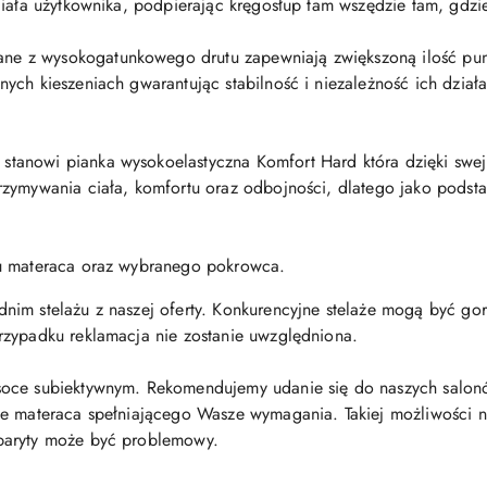
iała użytkownika, podpierając kręgosłup tam wszędzie tam, gdzie
ne z wysokogatunkowego drutu zapewniają zwiększoną ilość pu
ych kieszeniach gwarantując stabilność i niezależność ich dział
stanowi pianka wysokoelastyczna Komfort Hard która dzięki swej
zymywania ciała, komfortu oraz odbojności, dlatego jako podsta
du materaca oraz wybranego pokrowca.
m stelażu z naszej oferty. Konkurencyjne stelaże mogą być gorsze
rzypadku reklamacja nie zostanie uwzględniona.
oce subiektywnym. Rekomendujemy udanie się do naszych salonó
e materaca spełniającego Wasze wymagania. Takiej możliwości nie
baryty może być problemowy.