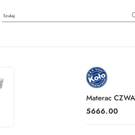
NAZWA
PRODUCENTA:
MKFOAM
Materac CZW
cena:
5666.00