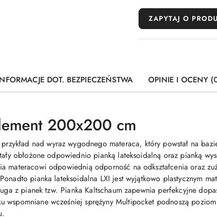
ZAPYTAJ O PROD
INFORMACJE DOT. BEZPIECZEŃSTWA
OPINIE I OCENY (0
Element 200x200 cm
rzykład nad wyraz wygodnego materaca, który powstał na bazie
stały obłożone odpowiednio pianką lateksoidalną oraz pianką wy
ia materacowi odpowiednią odporność na odkształcenia oraz zuż
Ponadto pianka lateksoidalna LXI jest wyjątkowo plastycznym mate
Druga z pianek tzw. Pianka Kaltschaum zapewnia perfekcyjne dopa
u wspomniane wcześniej sprężyny Multipocket podnoszą poziom 
u.