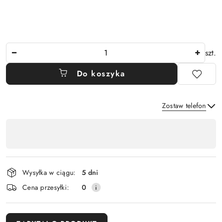
Ilość
szt.
Do koszyka
Zostaw telefon
Dostępność
,
Wyślij
płatność
i
Wysyłka w ciągu:
5 dni
dostawa
Cena przesyłki:
0