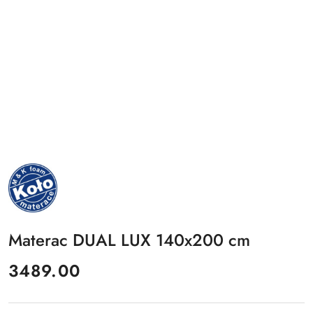
NAZWA
PRODUCENTA:
MKFOAM
Materac DUAL LUX 140x200 cm
cena:
3489.00