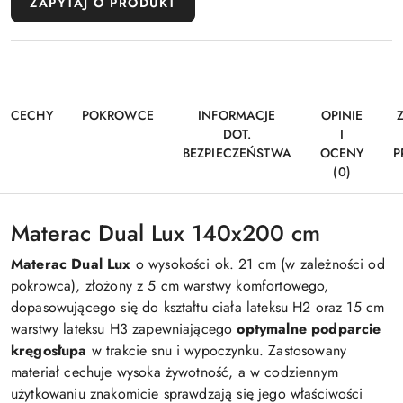
ZAPYTAJ O PRODUKT
CECHY
POKROWCE
INFORMACJE
OPINIE
DOT.
I
BEZPIECZEŃSTWA
OCENY
P
(0)
Materac Dual Lux 140x200 cm
Materac Dual Lux
o wysokości ok. 21 cm (w zależności od
pokrowca), złożony z 5 cm warstwy komfortowego,
dopasowującego się do kształtu ciała lateksu H2 oraz 15 cm
warstwy lateksu H3 zapewniającego
optymalne podparcie
kręgosłupa
w trakcie snu i wypoczynku. Zastosowany
materiał cechuje wysoka żywotność, a w codziennym
użytkowaniu znakomicie sprawdzają się jego właściwości