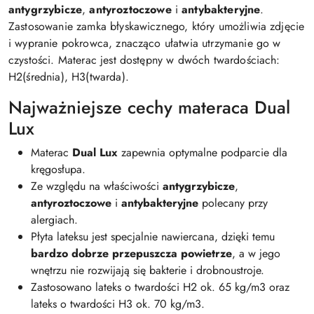
antygrzybicze
,
antyroztoczowe
i
antybakteryjne
.
Zastosowanie zamka błyskawicznego, który umożliwia zdjęcie
i wypranie pokrowca, znacząco ułatwia utrzymanie go w
czystości. Materac jest dostępny w dwóch twardościach:
H2(średnia), H3(twarda).
Najważniejsze cechy materaca Dual
Lux
Materac
Dual Lux
zapewnia optymalne podparcie dla
kręgosłupa.
Ze względu na właściwości
antygrzybicze
,
antyroztoczowe
i
antybakteryjne
polecany przy
alergiach.
Płyta lateksu jest specjalnie nawiercana, dzięki temu
bardzo dobrze przepuszcza powietrze
, a w jego
wnętrzu nie rozwijają się bakterie i drobnoustroje.
Zastosowano lateks o twardości H2 ok. 65 kg/m3 oraz
lateks o twardości H3 ok. 70 kg/m3.