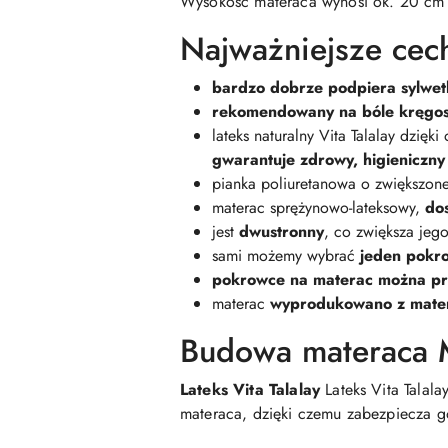
Wysokość materaca wynosi ok. 20 cm
Najważniejsze cech
bardzo dobrze podpiera sylwet
rekomendowany na bóle kręgo
lateks naturalny Vita Talalay dzięk
gwarantuje zdrowy, higieniczny
pianka poliuretanowa o zwiększone
materac sprężynowo-lateksowy,
do
jest
dwustronny
, co zwiększa jego
sami możemy wybrać
jeden pokro
pokrowce na materac można p
materac
wyprodukowano z mater
Budowa materaca M
Lateks Vita Talalay
Lateks Vita Talal
materaca, dzięki czemu zabezpiecza g