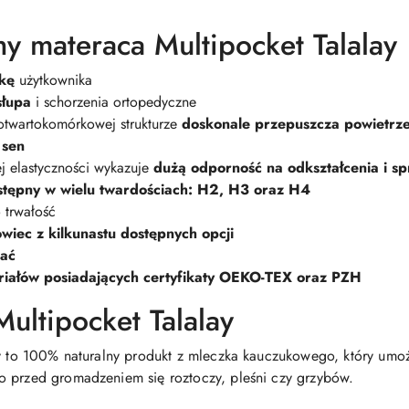
y materaca Multipocket Talalay
kę
użytkownika
słupa
i schorzenia ortopedyczne
i otwartokomórkowej strukturze
doskonale przepuszcza powietrze 
 sen
j elastyczności wykazuje
dużą odporność na odkształcenia i spr
stępny w wielu twardościach: H2, H3 oraz H4
 trwałość
wiec z kilkunastu dostępnych
opcji
rać
iałów posiadających certyfikaty OEKO-TEX oraz PZH
ultipocket Talalay
ay to 100% naturalny produkt z mleczka kauczukowego, który umoż
o przed gromadzeniem się roztoczy, pleśni czy grzybów.