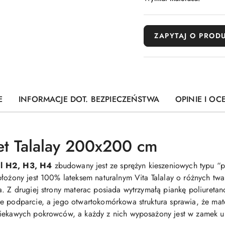
ZAPYTAJ O PROD
E
INFORMACJE DOT. BEZPIECZEŃSTWA
OPINIE I OC
et Talalay 200x200 cm
al H2, H3, H4
zbudowany jest ze sprężyn kieszeniowych typu “p
błożony jest 100% lateksem naturalnym Vita Talalay o różnych t
a. Z drugiej strony materac posiada wytrzymałą piankę poliureta
 podparcie, a jego otwartokomórkowa struktura sprawia, że mater
ciekawych pokrowców, a każdy z nich wyposażony jest w zamek um