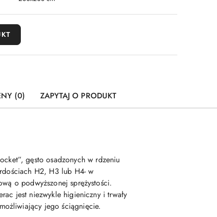
UKT
ENY (0)
ZAPYTAJ O PRODUKT
ocket”, gęsto osadzonych w rdzeniu
wardościach H2, H3 lub H4- w
nową o podwyższonej sprężystości.
ac jest niezwykle higieniczny i trwały
ożliwiający jego ściągnięcie.