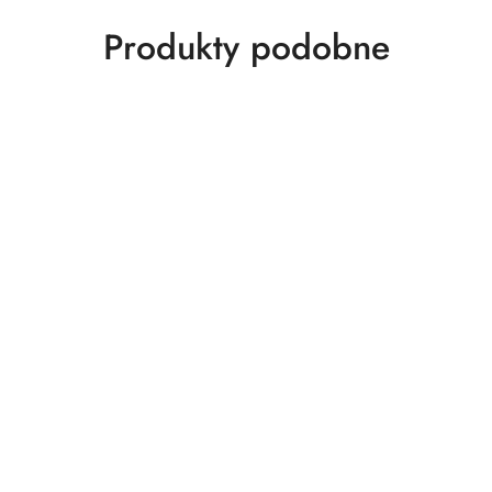
Produkty
Produkty podobne
o
statusie: