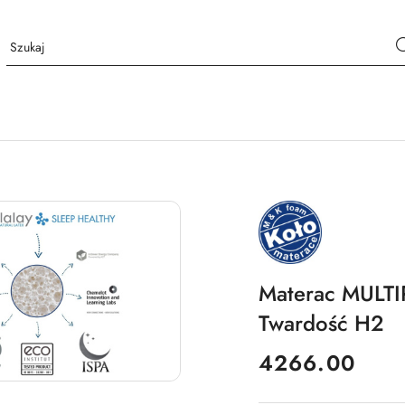
NAZWA
PRODUCENTA:
MKFOAM
Materac MULT
Twardość H2
cena:
4266.00