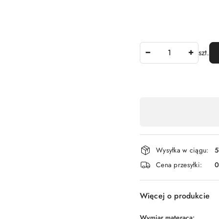
Ilość
szt.
Dostępność
,
płatność
i
Wysyłka w ciągu:
5
dostawa
Cena przesyłki:
Więcej o produkcie
Wymiar materaca: