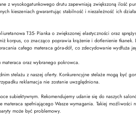
ne z wysokogatunkowego drutu zapewniają zwiększoną ilość pu
ych kieszeniach gwarantując stabilność i niezależność ich dział
liuretanowa T35- Pianka o zwiększonej elastyczności oraz sprężys
iż korpus, co znacząco poprawia krążenie i dotlenienie tkanek.
obracania całego materaca góra-dół, co zdecydowanie wydłuża je
du materaca oraz wybranego pokrowca.
m stelażu z naszej oferty. Konkurencyjne stelaże mogą być gorsze
rzypadku reklamacja nie zostanie uwzględniona.
oce subiektywnym. Rekomendujemy udanie się do naszych salonó
e materaca spełniającego Wasze wymagania. Takiej możliwości nie
baryty może być problemowy.