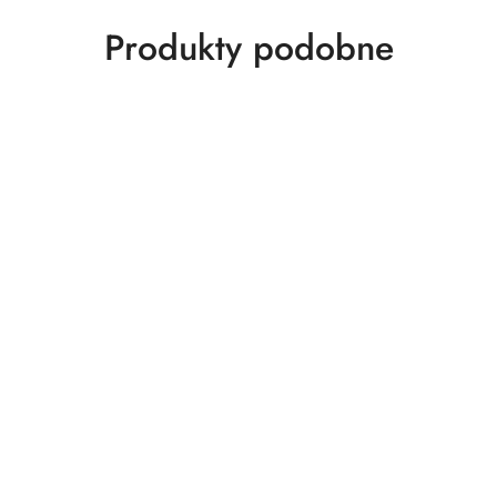
Produkty
Produkty podobne
o
statusie: