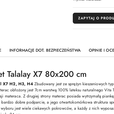
ZAPYTAJ O PROD
E
INFORMACJE DOT. BEZPIECZEŃSTWA
OPINIE I OC
et Talalay X7 80x200 cm
al X7 H2, H3, H4
Zbudowany jest ze sprężyn kieszeniowych typ
aterac obłożony jest 7cm warstwą 100% lateksu naturalnego Vita 
sji materaca. Z drugiej strony materac posiada wytrzymałą pian
ia bardzo dobre podparcie, a jego otwartokomórkowa struktura spr
o wyboru jest wiele ciekawych pokrowców, a każdy z nich wyposa