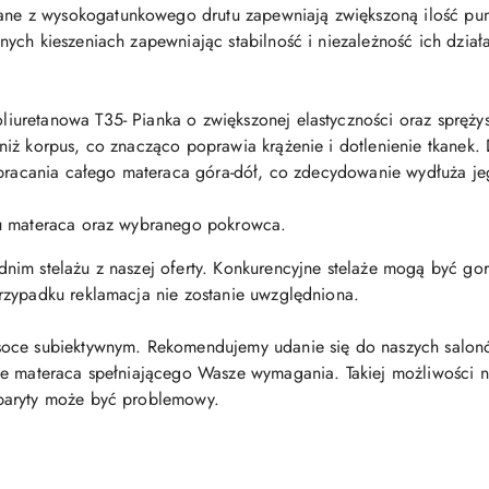
ne z wysokogatunkowego drutu zapewniają zwiększoną ilość pu
ych kieszeniach zapewniając stabilność i niezależność ich dział
liuretanowa T35- Pianka o zwiększonej elastyczności oraz sprężys
iż korpus, co znacząco poprawia krążenie i dotlenienie tkanek.
obracania całego materaca góra-dół, co zdecydowanie wydłuża je
du materaca oraz wybranego pokrowca.
m stelażu z naszej oferty. Konkurencyjne stelaże mogą być gorsze
rzypadku reklamacja nie zostanie uwzględniona.
oce subiektywnym. Rekomendujemy udanie się do naszych salonó
e materaca spełniającego Wasze wymagania. Takiej możliwości nie
baryty może być problemowy.