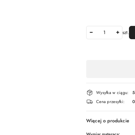
Ilość
szt.
Dostępność
,
płatność
i
Wysyłka w ciągu:
5
dostawa
Cena przesyłki:
Więcej o produkcie
Wymiar materaca: