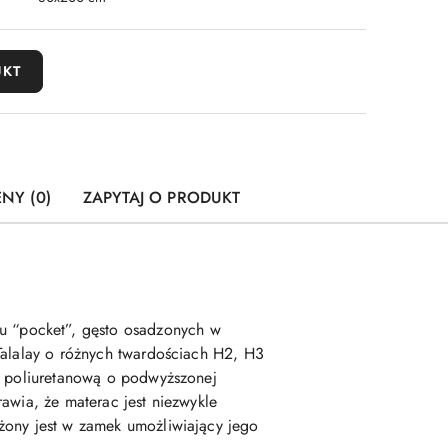
UKT
ENY (0)
ZAPYTAJ O PRODUKT
u “pocket”, gęsto osadzonych w
Talalay o różnych twardościach H2, H3
kę poliuretanową o podwyższonej
awia, że materac jest niezwykle
żony jest w zamek umożliwiający jego