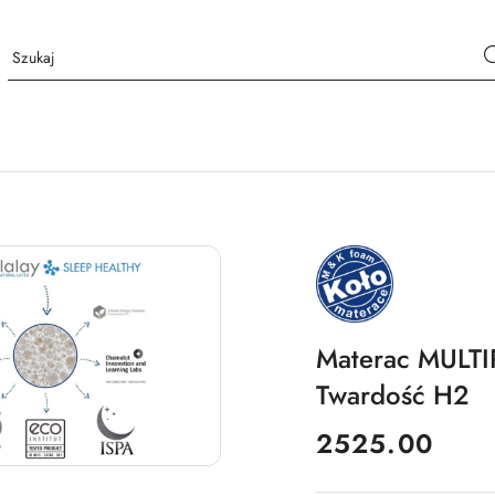
NAZWA
PRODUCENTA:
MKFOAM
Materac MULT
Twardość H2
cena:
2525.00