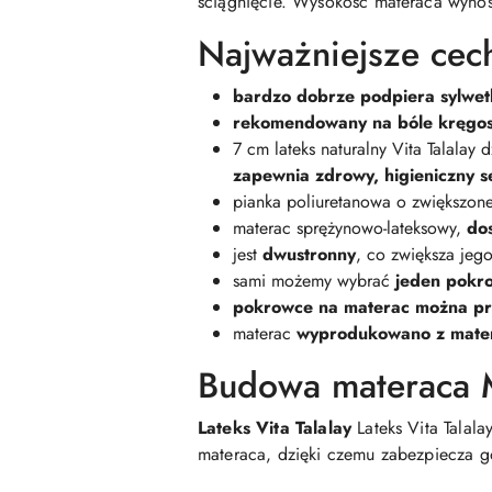
ściągnięcie. Wysokość materaca wynos
Najważniejsze cech
bardzo dobrze podpiera sylwet
rekomendowany na bóle kręgo
7 cm lateks naturalny Vita Talalay
zapewnia zdrowy, higieniczny s
pianka poliuretanowa o zwiększone
materac sprężynowo-lateksowy,
do
jest
dwustronny
, co zwiększa jeg
sami możemy wybrać
jeden pokro
pokrowce na materac można p
materac
wyprodukowano z mater
Budowa materaca M
Lateks Vita Talalay
Lateks Vita Talal
materaca, dzięki czemu zabezpiecza g