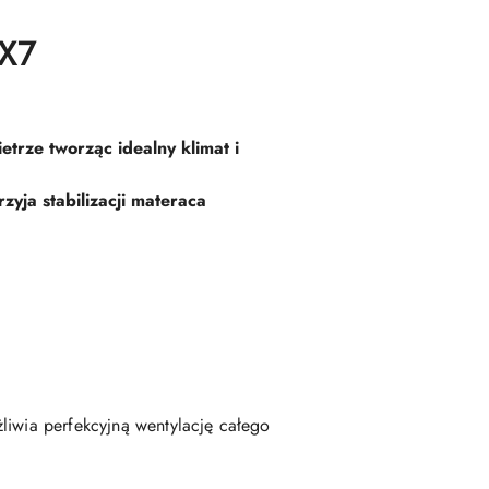
 X7
trze tworząc idealny klimat i
zyja stabilizacji materaca
liwia perfekcyjną wentylację całego