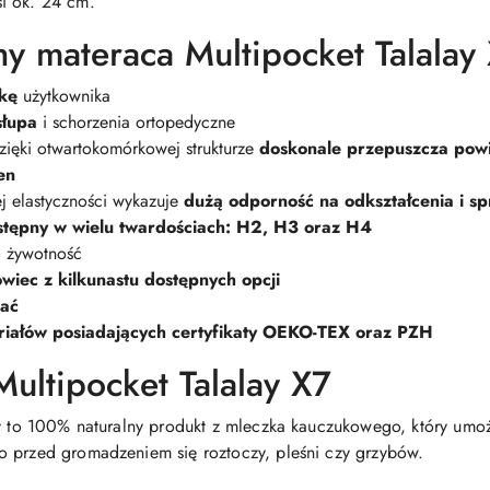
i ok. 24 cm.
y materaca Multipocket Talalay
kę
użytkownika
słupa
i schorzenia ortopedyczne
 dzięki otwartokomórkowej strukturze
doskonale przepuszcza powie
en
j elastyczności wykazuje
dużą odporność na odkształcenia i spr
stępny w wielu twardościach: H2, H3 oraz H4
o żywotność
wiec z kilkunastu dostępnych opcji
rać
iałów posiadających certyfikaty OEKO-TEX oraz PZH
ultipocket Talalay X7
ay to 100% naturalny produkt z mleczka kauczukowego, który umoż
o przed gromadzeniem się roztoczy, pleśni czy grzybów.