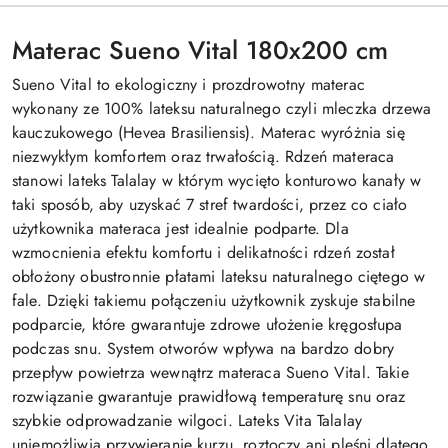
Materac Sueno Vital 180x200 cm
Sueno Vital to ekologiczny i prozdrowotny materac
wykonany ze 100% lateksu naturalnego czyli mleczka drzewa
kauczukowego (Hevea Brasiliensis). Materac wyróżnia się
niezwykłym komfortem oraz trwałością. Rdzeń materaca
stanowi lateks Talalay w którym wycięto konturowo kanały w
taki sposób, aby uzyskać 7 stref twardości, przez co ciało
użytkownika materaca jest idealnie podparte. Dla
wzmocnienia efektu komfortu i delikatności rdzeń został
obłożony obustronnie płatami lateksu naturalnego ciętego w
fale. Dzięki takiemu połączeniu użytkownik zyskuje stabilne
podparcie, które gwarantuje zdrowe ułożenie kręgosłupa
podczas snu. System otworów wpływa na bardzo dobry
przepływ powietrza wewnątrz materaca Sueno Vital. Takie
rozwiązanie gwarantuje prawidłową temperaturę snu oraz
szybkie odprowadzanie wilgoci. Lateks Vita Talalay
uniemożliwia przywieranie kurzu, roztoczy ani pleśni dlatego