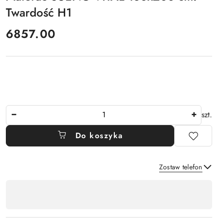
Twardość H1
cena:
6857.00
Ilość
szt.
Do koszyka
Zostaw telefon
Dostępność
,
Wyślij
płatność