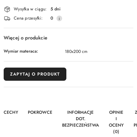
i
Wysyłka w ciągu:
5 dni
dostawa
Cena przesyłki:
0
Więcej o produkcie
Wymiar materaca:
180x200 cm
ZAPYTAJ O PRODUKT
CECHY
POKROWCE
INFORMACJE
OPINIE
DOT.
I
BEZPIECZEŃSTWA
OCENY
P
(0)