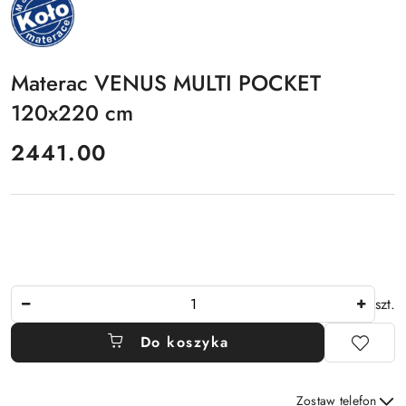
PRODUCENTA:
MKFOAM
Materac VENUS MULTI POCKET
120x220 cm
cena:
2441.00
Ilość
szt.
Do koszyka
Zostaw telefon