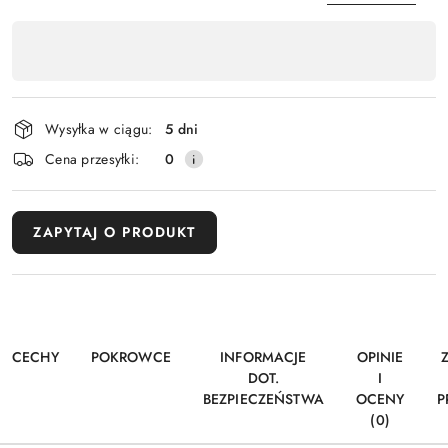
Dostępność
,
płatność
Wyślij
i
dostawa
Wysyłka w ciągu:
5 dni
Cena przesyłki:
0
ZAPYTAJ O PRODUKT
CECHY
POKROWCE
INFORMACJE
OPINIE
DOT.
I
BEZPIECZEŃSTWA
OCENY
P
(0)