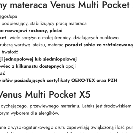
hy materaca Venus Multi Pocket
ęgosłupa
 podpierający, stabilizujący pracę materaca
e rozwojowi roztoczy, pleśni
ket
- wiele sprężyn o małej średnicy, działających punktowo
grubszą warstwę lateksu, materac
poradzi sobie ze zróżnicowan
 trwałość
ji jednopolowej lub siedmiopolowej
wiec z kilkunastu dostępnych
opcji
rać
iałów posiadających certyfikaty OEKO-TEX oraz PZH
enus Multi Pocket X5
dychającego, przewiewnego materiału. Lateks jest środowiskiem 
dobrym wyborem dla alergików.
ne z wysokogatunkowego drutu zapewniają zwiększoną ilość pu