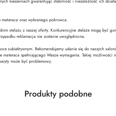
ych kieszeniach gwarantując stabilność i niezależność ich dział
du materaca oraz wybranego pokrowca.
m stelażu z naszej oferty. Konkurencyjne stelaże mogą być gorsze
rzypadku reklamacja nie zostanie uwzględniona.
oce subiektywnym. Rekomendujemy udanie się do naszych salonó
e materaca spełniającego Wasze wymagania. Takiej możliwości nie
baryty może być problemowy.
Produkty
Produkty podobne
o
statusie: