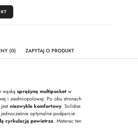
UKT
ENY (0)
ZAPYTAJ O PRODUKT
im wąską
sprężynę multipocket
w
wej i siedmiopolowej. Po obu stronach
 jest
niezwykle komfortowy
. Solidne
a jednocześnie optymalne podparcie
ą cyrkulacją powietrza
. Materac ten