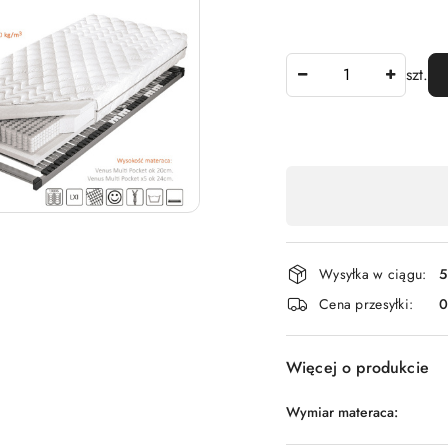
Ilość
szt.
Dostępność
,
płatność
i
Wysyłka w ciągu:
5
dostawa
Cena przesyłki:
Więcej o produkcie
Wymiar materaca: