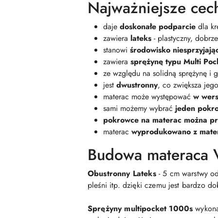
Najważniejsze cec
daje
doskonałe podparcie
dla kr
zawiera
lateks
- plastyczny, dobrze
stanowi
środowisko niesprzyjając
zawiera
sprężynę typu Multi Poc
ze względu na solidną sprężynę i 
jest
dwustronny
, co zwiększa jego
materac może występować
w wers
sami możemy wybrać
jeden pokro
pokrowce na materac można p
materac
wyprodukowano z mater
Budowa materaca V
Obustronny Lateks
- 5 cm warstwy od
pleśni itp. dzięki czemu jest bardzo 
Sprężyny multipocket 1000s
wykona