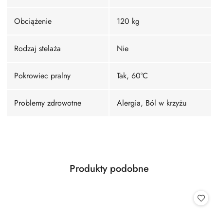
Obciążenie
120 kg
Rodzaj stelaża
Nie
Pokrowiec pralny
Tak, 60°C
Problemy zdrowotne
Alergia, Ból w krzyżu
Produkty
Produkty podobne
Pomiń karuzelę produktów
o
statusie: