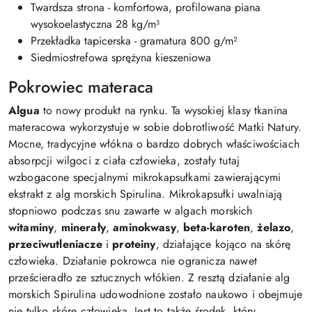
Twardsza strona - komfortowa, profilowana piana
wysokoelastyczna 28 kg/m³
Przekładka tapicerska - gramatura 800 g/m²
Siedmiostrefowa sprężyna kieszeniowa
Pokrowiec materaca
Algua
to nowy produkt na rynku. Ta wysokiej klasy tkanina
materacowa wykorzystuje w sobie dobrotliwość Matki Natury.
Mocne, tradycyjne włókna o bardzo dobrych właściwościach
absorpcji wilgoci z ciała człowieka, zostały tutaj
wzbogacone specjalnymi mikrokapsułkami zawierającymi
ekstrakt z alg morskich Spirulina. Mikrokapsułki uwalniają
stopniowo podczas snu zawarte w algach morskich
witaminy
,
minerały
,
aminokwasy
,
beta-karoten
,
żelazo
,
przeciwutleniacze
i
proteiny
, działające kojąco na skórę
człowieka. Działanie pokrowca nie ogranicza nawet
prześcieradło ze sztucznych włókien. Z resztą działanie alg
morskich Spirulina udowodnione zostało naukowo i obejmuje
nie tylko skórę człowieka. Jest to także środek, który