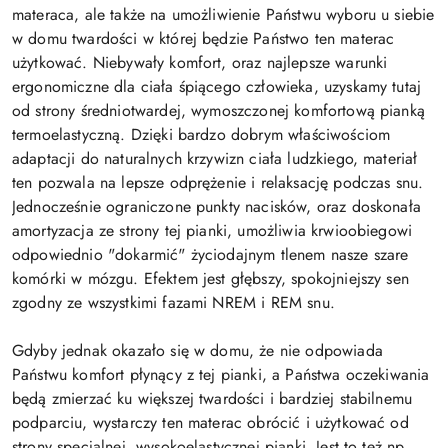
materaca, ale także na umożliwienie Państwu wyboru u siebie
w domu twardości w której będzie Państwo ten materac
użytkować. Niebywały komfort, oraz najlepsze warunki
ergonomiczne dla ciała śpiącego człowieka, uzyskamy tutaj
od strony średniotwardej, wymoszczonej komfortową pianką
termoelastyczną. Dzięki bardzo dobrym właściwościom
adaptacji do naturalnych krzywizn ciała ludzkiego, materiał
ten pozwala na lepsze odprężenie i relaksację podczas snu.
Jednocześnie ograniczone punkty nacisków, oraz doskonała
amortyzacja ze strony tej pianki, umożliwia krwioobiegowi
odpowiednio "dokarmić" życiodajnym tlenem nasze szare
komórki w mózgu. Efektem jest głębszy, spokojniejszy sen
zgodny ze wszystkimi fazami NREM i REM snu.
Gdyby jednak okazało się w domu, że nie odpowiada
Państwu komfort płynący z tej pianki, a Państwa oczekiwania
będą zmierzać ku większej twardości i bardziej stabilnemu
podparciu, wystarczy ten materac obrócić i użytkować od
strony specjalnej, wysokoelastycznej pianki. Jest to też np.