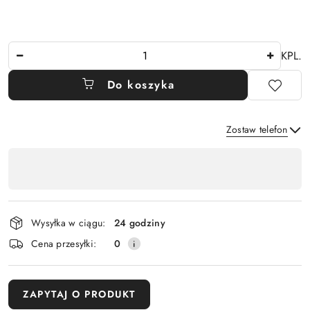
Ilość
KPL.
Do koszyka
Zostaw telefon
Dostępność
,
Wyślij
płatność
i
Wysyłka w ciągu:
24 godziny
dostawa
Cena przesyłki:
0
ZAPYTAJ O PRODUKT