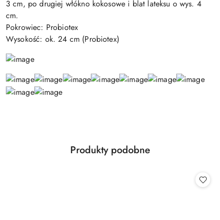
3 cm, po drugiej włókno kokosowe i blat lateksu o wys. 4
cm.
Pokrowiec: Probiotex
Wysokość: ok. 24 cm (Probiotex)
Produkty
Produkty podobne
Pomiń karuzelę produktów
o
statusie: