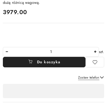
dużą różnicą wagową.
cena:
3979.00
Ilość
szt.
Do koszyka
Zostaw telefon
Dostępność
,
Wyślij
płatność
i