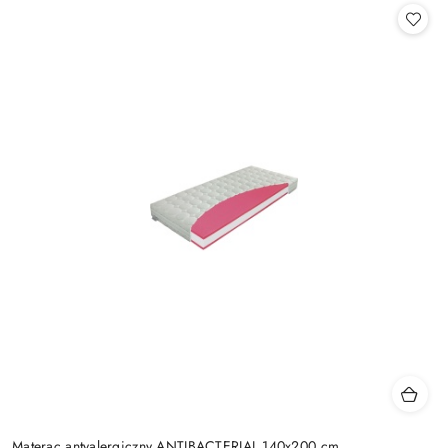
Materac antyalergiczny ANTIBACTERIAL 140x200 cm