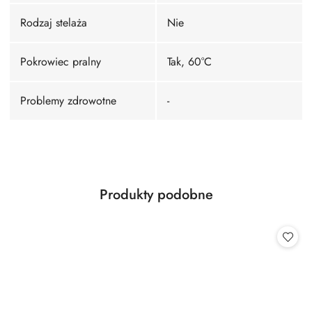
Rodzaj stelaża
Nie
Pokrowiec pralny
Tak, 60°C
Problemy zdrowotne
-
Produkty
Produkty podobne
Pomiń karuzelę produktów
o
statusie: