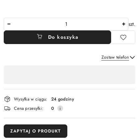
Ilość
szt.
Do koszyka
Zostaw telefon
Dostępność
,
Wyślij
płatność
i
Wysyłka w ciągu:
24 godziny
dostawa
Cena przesyłki:
0
ZAPYTAJ O PRODUKT