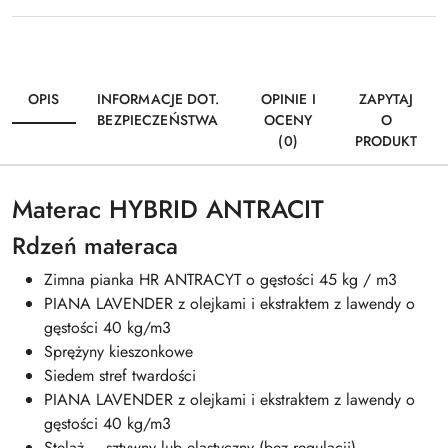
OPIS
INFORMACJE DOT.
OPINIE I
ZAPYTAJ
BEZPIECZEŃSTWA
OCENY
O
(0)
PRODUKT
Materac HYBRID ANTRACIT
Rdzeń materaca
Zimna pianka HR ANTRACYT o gęstości 45 kg / m3
PIANA LAVENDER z olejkami i ekstraktem z lawendy o
gęstości 40 kg/m3
Sprężyny kieszonkowe
Siedem stref twardości
PIANA LAVENDER z olejkami i ekstraktem z lawendy o
gęstości 40 kg/m3
Stelaż – sztywny lub elastyczny (bez regulacji)