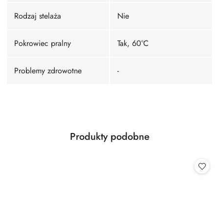
Rodzaj stelaża
Nie
Pokrowiec pralny
Tak, 60°C
Problemy zdrowotne
-
Produkty
Produkty podobne
Pomiń karuzelę produktów
o
statusie: