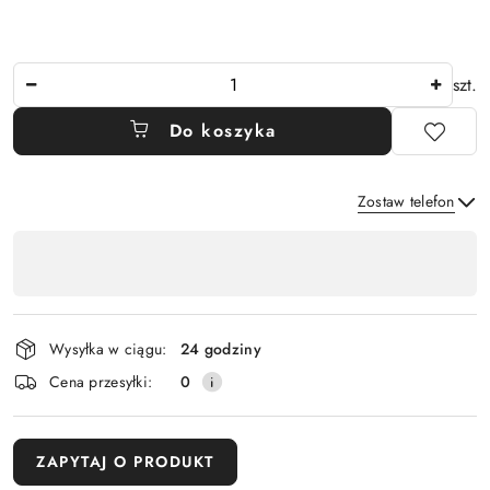
Ilość
szt.
Do koszyka
Zostaw telefon
Dostępność
,
Wyślij
płatność
i
Wysyłka w ciągu:
24 godziny
dostawa
Cena przesyłki:
0
ZAPYTAJ O PRODUKT