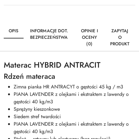
OPIS
INFORMACJE DOT.
OPINIE I
ZAPYTAJ
BEZPIECZEŃSTWA
OCENY
O
(0)
PRODUKT
Materac HYBRID ANTRACIT
Rdzeń materaca
Zimna pianka HR ANTRACYT o gęstości 45 kg / m3
PIANA LAVENDER z olejkami i ekstraktem z lawendy o
gęstości 40 kg/m3
Sprężyny kieszonkowe
Siedem stref twardości
PIANA LAVENDER z olejkami i ekstraktem z lawendy o
gęstości 40 kg/m3
Stelaż – sztywny lub elastyczny (bez regulacji)