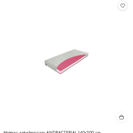
Materac antyalergiczny ANTIBACTERIAL 140x200 cm