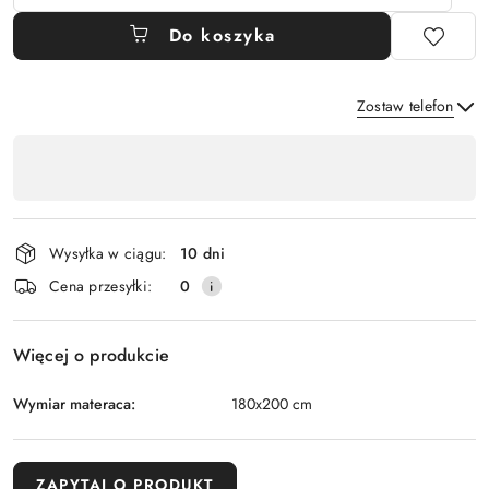
Do koszyka
Zostaw telefon
Dostępność
,
Wyślij
płatność
i
Wysyłka w ciągu:
10 dni
dostawa
Cena przesyłki:
0
Więcej o produkcie
Wymiar materaca:
180x200 cm
ZAPYTAJ O PRODUKT