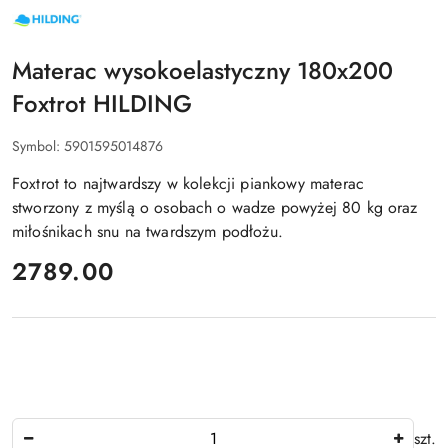
NAZWA
PRODUCENTA:
HILDING
Materac wysokoelastyczny 180x200
Foxtrot HILDING
Symbol:
5901595014876
Foxtrot to najtwardszy w kolekcji piankowy materac
stworzony z myślą o osobach o wadze powyżej 80 kg oraz
miłośnikach snu na twardszym podłożu.
cena:
2789.00
Ilość
szt.