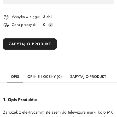
Wyślij
płatność
i
Wysyłka w ciągu:
3 dni
dostawa
Cena przesyłki:
0
ZAPYTAJ O PRODUKT
OPIS
OPINIE I OCENY (0)
ZAPYTAJ O PRODUKT
1. Opis Produktu:
Zanóżek z elektrycznym stelażem do telewizora marki Koło MK