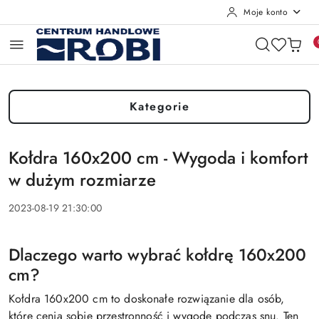
Moje konto
Przejdź do treści głównej
Przejdź do wyszukiwarki
Przejdź do moje konto
Przejdź do menu głównego
Przejdź do stopki
Kategorie
Kołdra 160x200 cm - Wygoda i komfort
w dużym rozmiarze
2023-08-19 21:30:00
Dlaczego warto wybrać kołdrę 160x200
cm?
Kołdra 160x200 cm to doskonałe rozwiązanie dla osób,
które cenią sobie przestronność i wygodę podczas snu. Ten