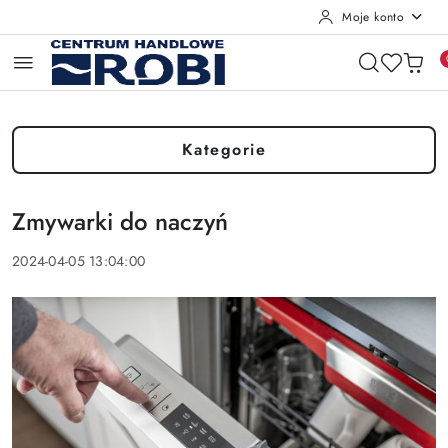
Moje konto
Przejdź do treści głównej
Przejdź do wyszukiwarki
Przejdź do moje konto
Przejdź do menu głównego
Przejdź do stopki
Kategorie
Zmywarki do naczyń
2024-04-05 13:04:00