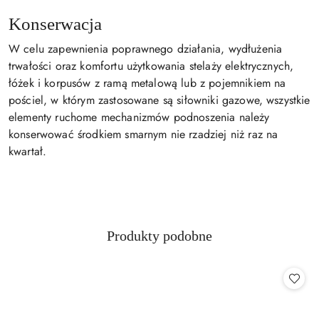
Konserwacja
W celu zapewnienia poprawnego działania, wydłużenia
trwałości oraz komfortu użytkowania stelaży elektrycznych,
łóżek i korpusów z ramą metalową lub z pojemnikiem na
pościel, w którym zastosowane są siłowniki gazowe, wszystkie
elementy ruchome mechanizmów podnoszenia należy
konserwować środkiem smarnym nie rzadziej niż raz na
kwartał.
Produkty
Produkty podobne
Pomiń karuzelę produktów
o
statusie: