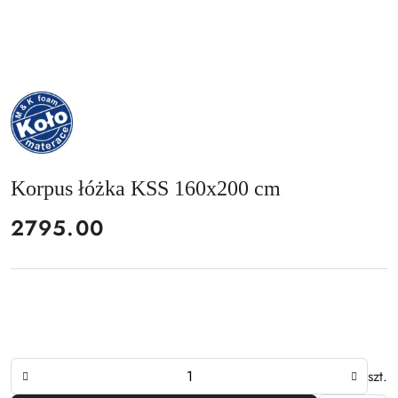
NAZWA
PRODUCENTA:
MKFOAM
Korpus łóżka KSS 160x200 cm
cena:
2795.00
Ilość
szt.