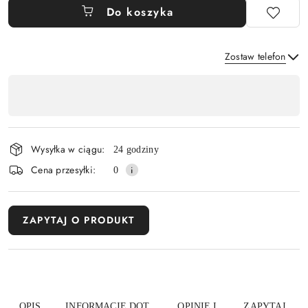
Do koszyka
Zostaw telefon
Dostępność
,
Wyślij
płatność
i
Wysyłka w ciągu:
24 godziny
dostawa
Cena przesyłki:
0
ZAPYTAJ O PRODUKT
OPIS
INFORMACJE DOT.
OPINIE I
ZAPYTAJ