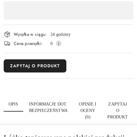
Dostępność
,
Wyślij
płatność
i
Wysyłka w ciągu:
24 godziny
dostawa
Cena przesyłki:
0
ZAPYTAJ O PRODUKT
OPIS
INFORMACJE DOT.
OPINIE I
ZAPYTAJ
BEZPIECZEŃSTWA
OCENY
O
(0)
PRODUKT