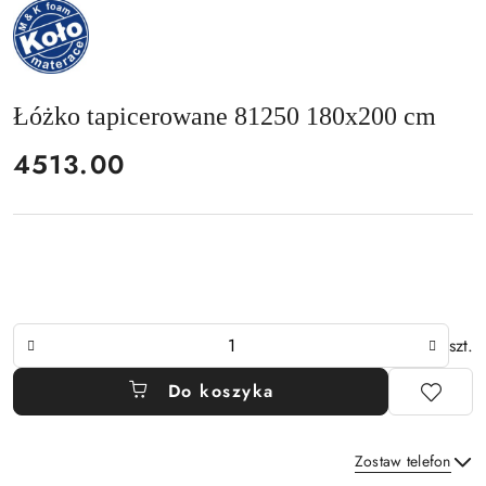
NAZWA
PRODUCENTA:
MKFOAM
Łóżko tapicerowane 81250 180x200 cm
cena:
4513.00
Ilość
szt.
Do koszyka
Zostaw telefon