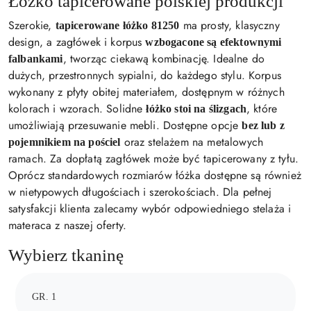
Łóżko tapicerowane polskiej produkcji
Szerokie,
ma prosty, klasyczny
tapicerowane łóżko 81250
design, a zagłówek i korpus
wzbogacone są efektownymi
, tworząc ciekawą kombinację. Idealne do
falbankami
dużych, przestronnych sypialni, do każdego stylu. Korpus
wykonany z płyty obitej materiałem, dostępnym w różnych
kolorach i wzorach. Solidne
, które
łóżko stoi na ślizgach
umożliwiają przesuwanie mebli. Dostępne opcje
bez lub z
oraz stelażem na metalowych
pojemnikiem na pościel
ramach. Za dopłatą zagłówek może być tapicerowany z tyłu.
Oprócz standardowych rozmiarów łóżka dostępne są również
w nietypowych długościach i szerokościach. Dla pełnej
satysfakcji klienta zalecamy wybór odpowiedniego stelaża i
materaca z naszej oferty.
Wybierz tkaninę
GR. 1