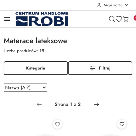
Moje konto
Przejdź do treści głównej
Przejdź do wyszukiwarki
Przejdź do moje konto
Przejdź do menu głównego
Przejdź do stopki
Materace lateksowe
Liczba produktów:
19
Kategorie
Filtruj
Zastosowano
Sortuj
według
sortowanie:
Nazwa
(A-
Z).