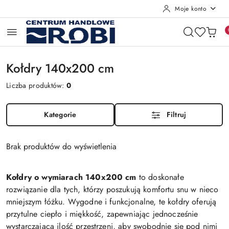
Moje konto
Przejdź do treści głównej
Przejdź do wyszukiwarki
Przejdź do moje konto
Przejdź do menu głównego
Przejdź do stopki
Kołdry 140x200 cm
Liczba produktów:
0
Kategorie
Filtruj
Brak produktów do wyświetlenia
Kołdry o wymiarach 140x200 cm
to doskonałe
rozwiązanie dla tych, którzy poszukują komfortu snu w nieco
mniejszym łóżku. Wygodne i funkcjonalne, te kołdry oferują
przytulne ciepło i miękkość, zapewniając jednocześnie
wystarczającą ilość przestrzeni, aby swobodnie się pod nimi