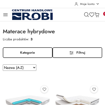
Moje konto
Przejdź do treści głównej
Przejdź do wyszukiwarki
Przejdź do moje konto
Przejdź do menu głównego
Przejdź do stopki
Materace hybrydowe
Liczba produktów:
3
Kategorie
Filtruj
Zastosowano
Sortuj
według
sortowanie:
Nazwa
(A-
Z).