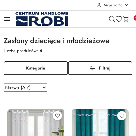
Moje konto
Przejdź do treści głównej
Przejdź do wyszukiwarki
Przejdź do moje konto
Przejdź do menu głównego
Przejdź do stopki
Zasłony dziecięce i młodzieżowe
Liczba produktów:
6
Kategorie
Filtruj
Zastosowano
Sortuj
według
sortowanie:
Nazwa
(A-
Z).