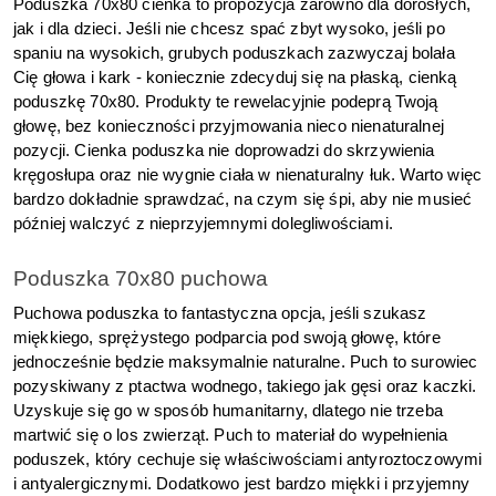
Poduszka 70x80 cienka to propozycja zarówno dla dorosłych, 
jak i dla dzieci. Jeśli nie chcesz spać zbyt wysoko, jeśli po 
spaniu na wysokich, grubych poduszkach zazwyczaj bolała 
Cię głowa i kark - koniecznie zdecyduj się na płaską, cienką 
poduszkę 70x80. Produkty te rewelacyjnie podeprą Twoją 
głowę, bez konieczności przyjmowania nieco nienaturalnej 
pozycji. Cienka poduszka nie doprowadzi do skrzywienia 
kręgosłupa oraz nie wygnie ciała w nienaturalny łuk. Warto więc 
bardzo dokładnie sprawdzać, na czym się śpi, aby nie musieć 
później walczyć z nieprzyjemnymi dolegliwościami.
Poduszka 70x80 puchowa
Puchowa poduszka to fantastyczna opcja, jeśli szukasz 
miękkiego, sprężystego podparcia pod swoją głowę, które 
jednocześnie będzie maksymalnie naturalne. Puch to surowiec 
pozyskiwany z ptactwa wodnego, takiego jak gęsi oraz kaczki. 
Uzyskuje się go w sposób humanitarny, dlatego nie trzeba 
martwić się o los zwierząt. Puch to materiał do wypełnienia 
poduszek, który cechuje się właściwościami antyroztoczowymi 
i antyalergicznymi. Dodatkowo jest bardzo miękki i przyjemny 