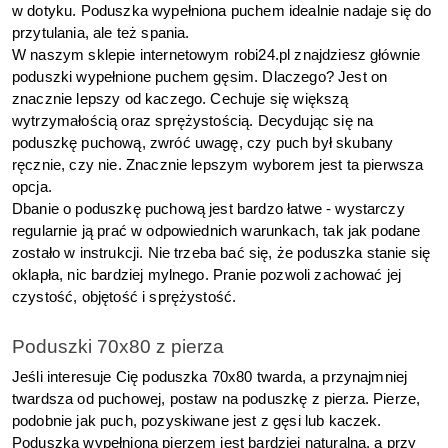
w dotyku. Poduszka wypełniona puchem idealnie nadaje się do 
przytulania, ale też spania.
W naszym sklepie internetowym robi24.pl znajdziesz głównie 
poduszki wypełnione puchem gęsim. Dlaczego? Jest on 
znacznie lepszy od kaczego. Cechuje się większą 
wytrzymałością oraz sprężystością. Decydując się na 
poduszkę puchową, zwróć uwagę, czy puch był skubany 
ręcznie, czy nie. Znacznie lepszym wyborem jest ta pierwsza 
opcja.
Dbanie o poduszkę puchową jest bardzo łatwe - wystarczy 
regularnie ją prać w odpowiednich warunkach, tak jak podane 
zostało w instrukcji. Nie trzeba bać się, że poduszka stanie się 
oklapła, nic bardziej mylnego. Pranie pozwoli zachować jej 
czystość, objętość i sprężystość.
Poduszki 70x80 z pierza
Jeśli interesuje Cię poduszka 70x80 twarda, a przynajmniej 
twardsza od puchowej, postaw na poduszkę z pierza. Pierze, 
podobnie jak puch, pozyskiwane jest z gęsi lub kaczek. 
Poduszka wypełniona pierzem jest bardziej naturalna, a przy 