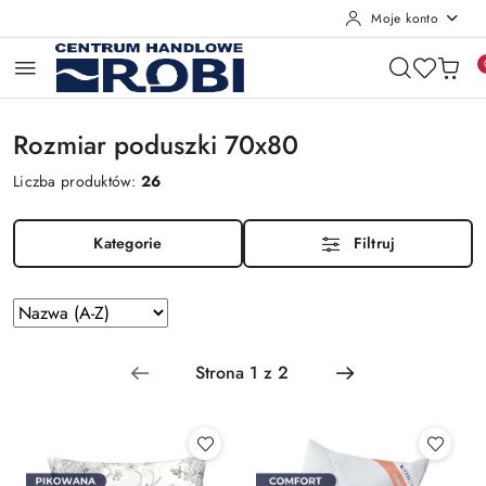
Moje konto
Przejdź do treści głównej
Przejdź do wyszukiwarki
Przejdź do moje konto
Przejdź do menu głównego
Przejdź do stopki
Rozmiar poduszki 70x80
Liczba produktów:
26
Kategorie
Filtruj
Zastosowano
Sortuj
według
sortowanie:
Nazwa
(A-
Z).