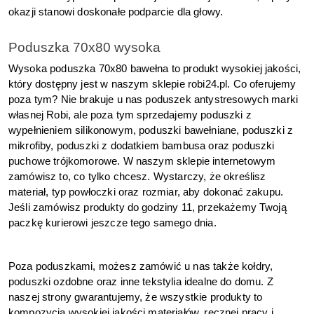
okazji stanowi doskonałe podparcie dla głowy.
Poduszka 70x80 wysoka
Wysoka poduszka 70x80 bawełna to produkt wysokiej jakości, 
który dostępny jest w naszym sklepie robi24.pl. Co oferujemy 
poza tym? Nie brakuje u nas poduszek antystresowych marki 
własnej Robi, ale poza tym sprzedajemy poduszki z 
wypełnieniem silikonowym, poduszki bawełniane, poduszki z 
mikrofiby, poduszki z dodatkiem bambusa oraz poduszki 
puchowe trójkomorowe. W naszym sklepie internetowym 
zamówisz to, co tylko chcesz. Wystarczy, że określisz 
materiał, typ powłoczki oraz rozmiar, aby dokonać zakupu. 
Jeśli zamówisz produkty do godziny 11, przekażemy Twoją 
paczkę kurierowi jeszcze tego samego dnia.
Poza poduszkami, możesz zamówić u nas także kołdry, 
poduszki ozdobne oraz inne tekstylia idealne do domu. Z 
naszej strony gwarantujemy, że wszystkie produkty to 
kompozycja wysokiej jakości materiałów, ręcznej pracy i 