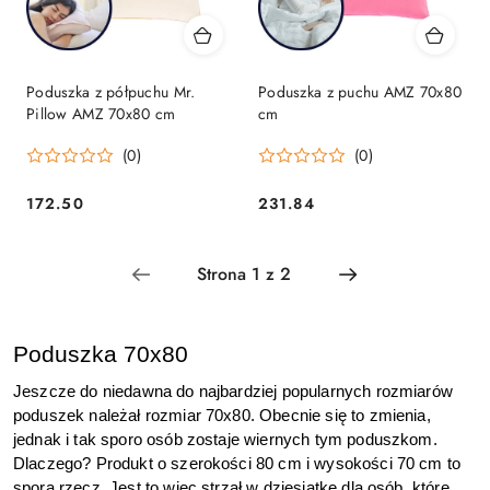
Poduszka z półpuchu Mr.
Poduszka z puchu AMZ 70x80
Pillow AMZ 70x80 cm
cm
(0)
(0)
172.50
231.84
Cena:
Cena:
Poduszka 70x80
Jeszcze do niedawna do najbardziej popularnych rozmiarów 
poduszek należał rozmiar 70x80. Obecnie się to zmienia, 
jednak i tak sporo osób zostaje wiernych tym poduszkom. 
Dlaczego? Produkt o szerokości 80 cm i wysokości 70 cm to 
spora rzecz. Jest to więc strzał w dziesiątkę dla osób, które 