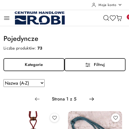
Moje konto
Przejdź do treści głównej
Przejdź do wyszukiwarki
Przejdź do moje konto
Przejdź do menu głównego
Przejdź do stopki
Pojedyncze
Liczba produktów:
73
Kategorie
Filtruj
Zastosowano
Sortuj
według
sortowanie:
Nazwa
(A-
Z).