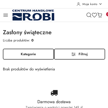
Moje konto
Przejdź do treści głównej
Przejdź do wyszukiwarki
Przejdź do moje konto
Przejdź do menu głównego
Przejdź do stopki
Zasłony świąteczne
Liczba produktów:
0
Kategorie
Filtruj
Brak produktów do wyświetlenia
Darmowa dostawa
Zamówienia o wartości powyżej 149 zł