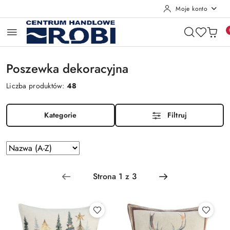
Moje konto
Przejdź do treści głównej
Przejdź do wyszukiwarki
Przejdź do moje konto
Przejdź do menu głównego
Przejdź do stopki
Poszewka dekoracyjna
Liczba produktów:
48
Kategorie
Filtruj
Zastosowano
Sortuj
według
sortowanie:
Nazwa
(A-
Z).