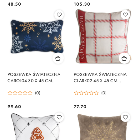
48.50
105.30
Cena:
Cena:
POSZEWKA ŚWIATECZNA
POSZEWKA ŚWIATECZNA
CAROL04 30 X 45 CM
CLARK02 45 X 45 CM
GRANATOWY
BEŻOWY
(0)
(0)
99.60
77.70
Cena:
Cena: