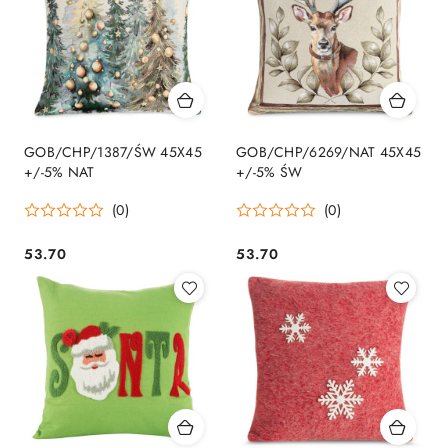
GOB/CHP/1387/ŚW 45X45
GOB/CHP/6269/NAT 45X45
+/-5% NAT
+/-5% ŚW
(0)
(0)
53.70
53.70
Cena:
Cena: