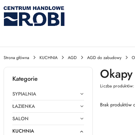
Przejdź do treści głównej
Przejdź do wyszukiwarki
Przejdź do moje konto
Przejdź do menu głównego
Przejdź do stopki
Strona główna
KUCHNIA
AGD
AGD do zabudowy
O
Okapy
Kategorie
Liczba produktów
SYPIALNIA
Brak produktów d
ŁAZIENKA
SALON
KUCHNIA