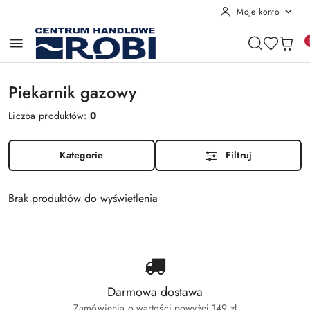
Moje konto
Przejdź do treści głównej
Przejdź do wyszukiwarki
Przejdź do moje konto
Przejdź do menu głównego
Przejdź do stopki
Piekarnik gazowy
Liczba produktów:
0
Kategorie
Filtruj
Brak produktów do wyświetlenia
Darmowa dostawa
Zamówienia o wartości powyżej 149 zł