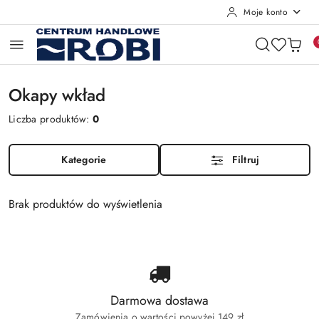
Moje konto
Przejdź do treści głównej
Przejdź do wyszukiwarki
Przejdź do moje konto
Przejdź do menu głównego
Przejdź do stopki
Okapy wkład
Liczba produktów:
0
Kategorie
Filtruj
Brak produktów do wyświetlenia
Darmowa dostawa
Zamówienia o wartości powyżej 149 zł